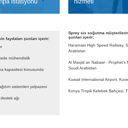
pa istasyonu
hizmeti
Sprey sis soğutma müşterileri
şunları içerir:
 faydaları şunları içerir:
Haramain High Speed Railway, S
ır
Arabistan
itede mühendislik
Al Masjid an Nabawi - Prophet's
Suudi Arabistan
tma kapasitesi konusunda
Kuwait International Airport, Kuve
ğıtım sistemleri yelpazesi
Konya Tropik Kelebek Bahçesi, T
 destek ağı