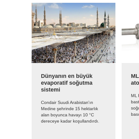
Dünyanın en büyük
ML
evaporatif soğutma
at
sistemi
ML F
bast
Condair Suudi Arabistan'ın
soğ
Medine şehrinde 15 hektarlık
bası
alan boyunca havayı 10 °C
dereceye kadar koşullandırdı.