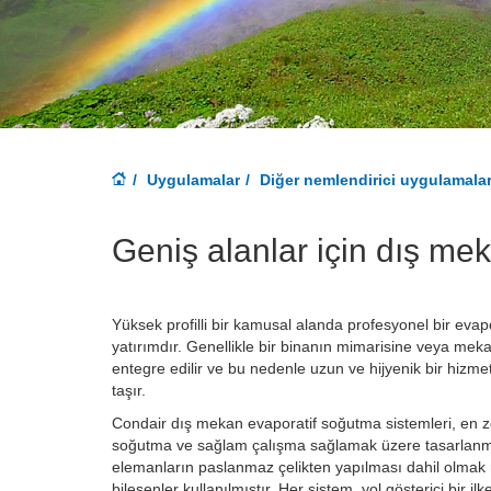
Uygulamalar
Diğer nemlendirici uygulamalar
Geniş alanlar için dış me
Yüksek profilli bir kamusal alanda profesyonel bir evap
yatırımdır. Genellikle bir binanın mimarisine veya mek
entegre edilir ve bu nedenle uzun ve hijyenik bir hiz
taşır.
Condair dış mekan evaporatif soğutma sistemleri, en zo
soğutma ve sağlam çalışma sağlamak üzere tasarlanmı
elemanların paslanmaz çelikten yapılması dahil olmak 
bileşenler kullanılmıştır. Her sistem, yol gösterici bir i