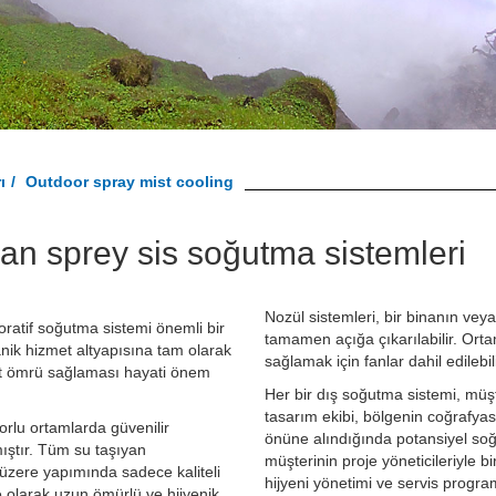
ı
Outdoor spray mist cooling
kan sprey sis soğutma sistemleri
Nozül sistemleri, bir binanın vey
oratif soğutma sistemi önemli bir
tamamen açığa çıkarılabilir. Orta
anik hizmet altyapısına tam olarak
sağlamak için fanlar dahil edilebili
met ömrü sağlaması hayati önem
Her bir dış soğutma sistemi, müşte
tasarım ekibi, bölgenin coğrafya
rlu ortamlarda güvenilir
önüne alındığında potansiyel soğu
ştır. Tüm su taşıyan
müşterinin proje yöneticileriyle bi
üzere yapımında sadece kaliteli
hijyeni yönetimi ve servis program
lke olarak uzun ömürlü ve hijyenik