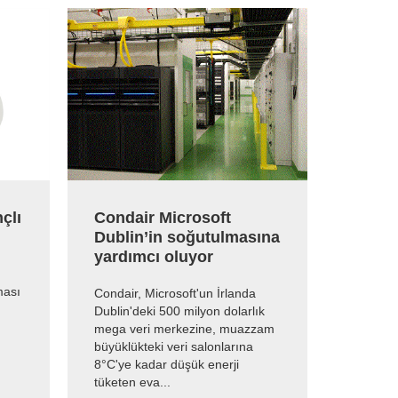
çlı
Condair Microsoft
ML Pr
i
Dublin’in soğutulmasına
basınç
yardımcı oluyor
nemle
ması
Condair, Microsoft'un İrlanda
Tavana m
Dublin'deki 500 milyon dolarlık
doğruda
mega veri merkezine, muazzam
sessizce
büyüklükteki veri salonlarına
nemlend
8°C'ye kadar düşük enerji
tüketen eva...