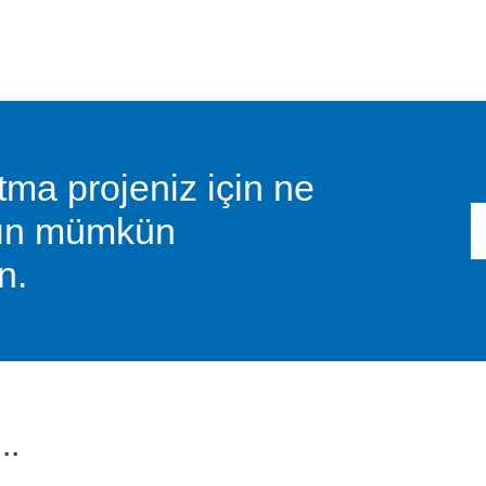
ma projeniz için ne
nın mümkün
n.
..