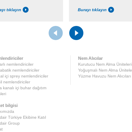
ayı tıklayın
Burayı tıklayın
lendiriciler
Nem Alıcılar
rlı nemlendiriciler
Kurutucu Nem Alma Üniteleri
abatik nemlendiriciler
Yoğuşmalı Nem Alma Ünitele
l içi sprey nemlendiriciler
Yüzme Havuzu Nem Alıcıları
l nemlendiriciler
 kanalı içi buhar dağıtım
leri
et bilgisi
kımızda
air Türkiye Ekibine Katıl
dair Group
at