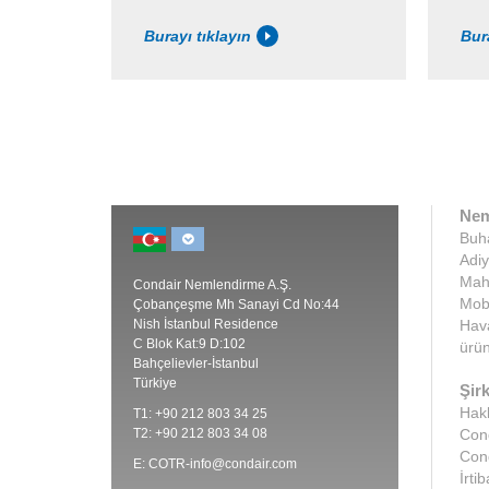
Burayı tıklayın
Bur
Nem
Buha
Adiy
Maha
Condair Nemlendirme A.Ş.
Mobi
Çobançeşme Mh Sanayi Cd No:44
Nish İstanbul Residence
Hava
C Blok Kat:9 D:102
ürün
Bahçelievler-İstanbul
Türkiye
Şirk
Hak
T1: +90 212 803 34 25
T2: +90 212 803 34 08
Cond
Con
E:
COTR-info@condair.com
İrtib