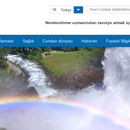
Yerel Condair distribütör
TR
Türkçe
bulun
Nemlendirme uzmanından tavsiye almak için
lamalar
Sağlık
Condair dünyası
Haberler
Faydalı Bilgil