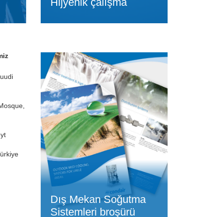
Hijyenik çalışma
miz
uudi
 Mosque,
yt
ürkiye
Dış Mekan Soğutma
Sistemleri broşürü