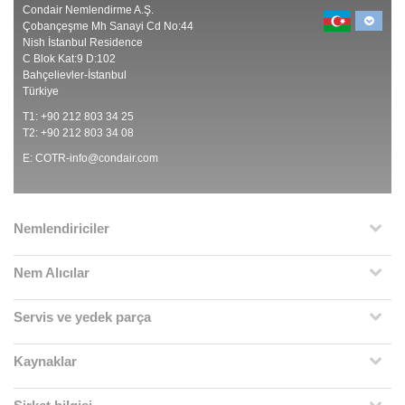
Condair Nemlendirme A.Ş.
Çobançeşme Mh Sanayi Cd No:44
Nish İstanbul Residence
C Blok Kat:9 D:102
Bahçelievler-İstanbul
Türkiye
T1: +90 212 803 34 25
T2: +90 212 803 34 08
E:
COTR-info@condair.com
Nemlendiriciler
Nem Alıcılar
Servis ve yedek parça
Kaynaklar