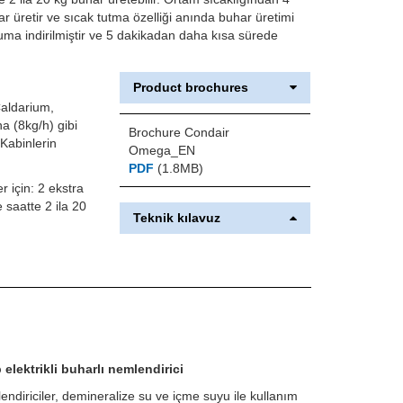
 üretir ve sıcak tutma özelliği anında buhar üretimi
ma indirilmiştir ve 5 dakikadan daha kısa sürede
Product brochures
Caldarium,
a (8kg/h) gibi
Brochure Condair
 Kabinlerin
Omega_EN
PDF
(1.8MB)
r için: 2 ekstra
 saatte 2 ila 20
Teknik kılavuz
 elektrikli buharlı nemlendirici
diriciler, demineralize su ve içme suyu ile kullanım