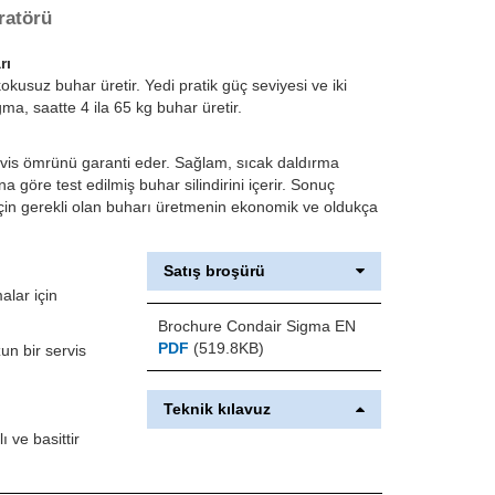
ratörü
rı
kokusuz buhar üretir. Yedi pratik güç seviyesi ve iki
ma, saatte 4 ila 65 kg buhar üretir.
servis ömrünü garanti eder. Sağlam, sıcak daldırma
a göre test edilmiş buhar silindirini içerir. Sonuç
için gerekli olan buharı üretmenin ekonomik ve oldukça
Satış broşürü
alar için
Brochure Condair Sigma EN
PDF
(519.8KB)
un bir servis
Teknik kılavuz
ı ve basittir