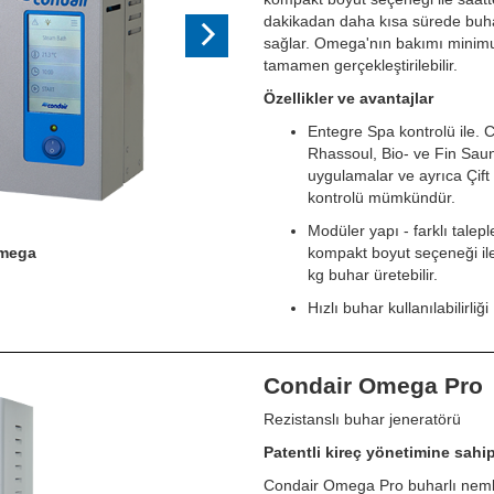
dakikadan daha kısa sürede buhar
sağlar. Omega'nın bakımı minimu
tamamen gerçekleştirilebilir.
Özellikler ve avantajlar
Entegre Spa kontrolü ile. 
Rhassoul, Bio- ve Fin Saun
uygulamalar ve ayrıca Çift
kontrolü mümkündür.
Modüler yapı - farklı taleple
Omega
kompakt boyut seçeneği ile
kg buhar üretebilir.
Hızlı buhar kullanılabilirliği
Condair Omega Pro
Next
Rezistanslı buhar jeneratörü
Patentli kireç yönetimine sahip
Condair Omega Pro buharlı nemlen