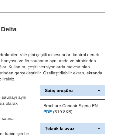
 Delta
ırılabilen röle gibi çeşitli aksesuarları kontrol etmek
 banyosu ve fin saunanın aynı anda ve birbirinden
lar. Kullanım, çeşitli versiyonlarda mevcut olan
den gerçekleştirilir. Özelleştirilebilir ekran, ekranda
lirsiniz.
Satış broşürü
 saunayı aynı
ız olarak
Brochure Condair Sigma EN
PDF
(519.8KB)
e sauna
Teknik kılavuz
er kabin için bir