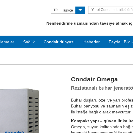
Yerel Condair distribütör
TR
Türkçe
bulun
Nemlendirme uzmanından tavsiye almak için
lamalar
Sağlık
Condair dünyası
Haberler
Faydalı Bilgil
Condair Omega
Next
Rezistanslı buhar jenerat
Buhar duşları, özel ve yarı profe
Buhar banyosu ve saunanın eş za
ile isteğe bağlı olarak mevcuttur.
Kompakt yapı – güvenilir kalit
Omega, suyun kalitesinden bağımsı
kompakt boyut seçeneği ile saatte