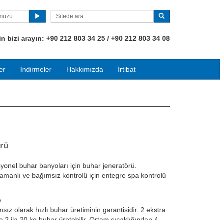
ünüzü
 bizi arayın:
+90
212 803 34 25 / +90 212 803 34 08
er
İndirmeler
Hakkımızda
İrtibat
örü
syonel buhar banyoları için buhar jeneratörü.
manlı ve bağımsız kontrolü için entegre spa kontrolü
e
z olarak hızlı buhar üretiminin garantisidir. 2 ekstra
 2 ila 20 kg buhar üretebilir. Ortam sıcaklığından 4