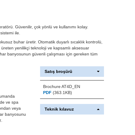
atörü. Güvenilir, çok yönlü ve kullanımı kolay.
istemi ile.
kokusuz buhar üretir. Otomatik duyarlı sıcaklık kontrolü,
 üreten yenilikçi teknoloji ve kapsamlı aksesuar
 buhar banyosunun güvenli çalışması için gereken tüm
Satış broşürü
Brochure AT4D_EN
PDF
(363.1KB)
kumanda
nde ve spa
yondan veya
Teknik kılavuz
har banyosunu
z.