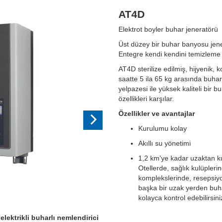
AT4D
Next
Elektrot boyler buhar jeneratörü
Üst düzey bir buhar banyosu jener
Entegre kendi kendini temizleme s
AT4D sterilize edilmiş, hijyenik, 
saatte 5 ila 65 kg arasında buhar
yelpazesi ile yüksek kaliteli bir
özellikleri karşılar.
Özellikler ve avantajlar
Kurulumu kolay
Akıllı su yönetimi
1,2 km'ye kadar uzaktan 
Otellerde, sağlık kulüpleri
komplekslerinde, resepsi
başka bir uzak yerden bu
kolayca kontrol edebilirsini
lektrikli buharlı nemlendirici