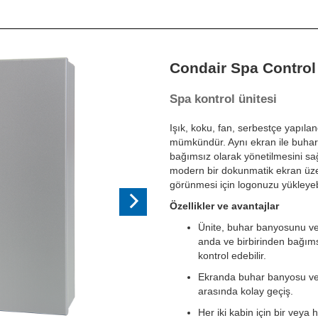
Next
Condair Spa Control
Spa kontrol ünitesi
Işık, koku, fan, serbestçe yapıland
mümkündür. Aynı ekran ile buhar
bağımsız olarak yönetilmesini sağ
modern bir dokunmatik ekran üzerin
görünmesi için logonuzu yükleyebi
Özellikler ve avantajlar
Ünite, buhar banyosunu ve
anda ve birbirinden bağıms
kontrol edebilir.
Ekranda buhar banyosu v
arasında kolay geçiş.
Her iki kabin için bir veya h