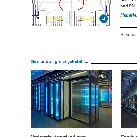
and PM G
Haberle
Bunu pa
Şunlar da ilginizi çekebilir...
Veri merkezi nemlendirmesi
Condair