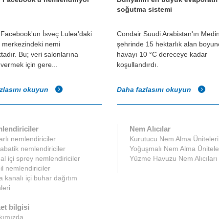
soğutma sistemi
 Facebook'un İsveç Lulea'daki
Condair Suudi Arabistan'ın Medi
i merkezindeki nemi
şehrinde 15 hektarlık alan boyun
adır. Bu; veri salonlarına
havayı 10 °C dereceye kadar
vermek için gere...
koşullandırdı.
zlasını okuyun
Daha fazlasını okuyun
lendiriciler
Nem Alıcılar
rlı nemlendiriciler
Kurutucu Nem Alma Üniteleri
abatik nemlendiriciler
Yoğuşmalı Nem Alma Ünitele
l içi sprey nemlendiriciler
Yüzme Havuzu Nem Alıcıları
l nemlendiriciler
 kanalı içi buhar dağıtım
leri
et bilgisi
kımızda