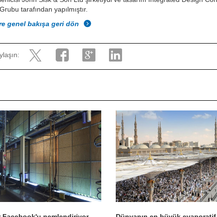
rubu tarafından yapılmıştır.
re genel bakışa geri dön
ylaşın:
 Facebook'u nemlendiriyor
Dünyanın en büyük evaporatif