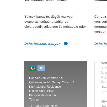
Yüksek kapasite, düşük maliyetli
Condair
evaporatif soğutma sağlar ve
yeni ver
elektrostatik yüklenme ile mücadele eder.
korumakt
yeniden 
Daha fazlasını okuyun
Daha fa
Nem
Buha
Adiy
Maha
Condair Nemlendirme A.Ş.
Mobi
Çobançeşme Mh Sanayi Cd No:44
Nish İstanbul Residence
Hava
C Blok Kat:9 D:102
ürün
Bahçelievler-İstanbul
Türkiye
Şirk
Hak
T1: +90 212 803 34 25