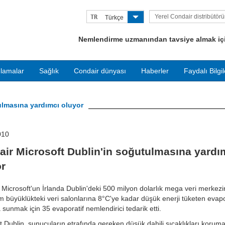
Yerel Condair distribütör
TR
Türkçe
bulun
Nemlendirme uzmanından tavsiye almak için
lamalar
Sağlık
Condair dünyası
Haberler
Faydalı Bilgil
ulmasına yardımcı oluyor
010
ir Microsoft Dublin'in soğutulmasına yardı
or
 Microsoft'un İrlanda Dublin'deki 500 milyon dolarlık mega veri merkezi
büyüklükteki veri salonlarına 8°C'ye kadar düşük enerji tüketen evapo
sunmak için 35 evaporatif nemlendirici tedarik etti.
t Dublin, sunucuların etrafında gereken düşük dahili sıcaklıkları koruma