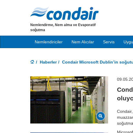
Nemlendirme, Nem alma ve Evaporatif
soğutma
Nemlendiriciler
Nem Alıcılar
Servis
Uygu
Haberler
Condair Microsoft Dublin’in soğut
09.05.2
Conda
oluy
Condair,
muazzam 
soğutma 
Microsof