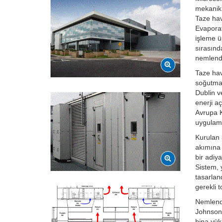
mekanik 
Taze hava
Evaporat
işleme ün
sırasınd
nemlendi
Taze hav
soğutmay
Dublin v
enerji a
Avrupa K
uygulama
Kurulan 
akımına 
bir adiy
Sistem,
tasarlan
gerekli 
Nemlendi
Johnson 
bina yük