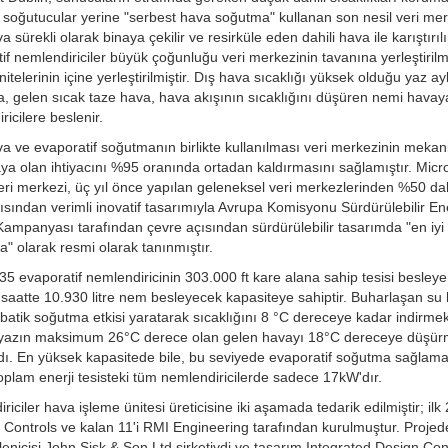
soğutucular yerine "serbest hava soğutma" kullanan son nesil veri merk
 sürekli olarak binaya çekilir ve resirküle eden dahili hava ile karıştırılı
if nemlendiriciler büyük çoğunluğu veri merkezinin tavanına yerleştiril
itelerinin içine yerleştirilmiştir. Dış hava sıcaklığı yüksek olduğu yaz ay
a, gelen sıcak taze hava, hava akışının sıcaklığını düşüren nemi hava
ricilere beslenir.
a ve evaporatif soğutmanın birlikte kullanılması veri merkezinin mekan
a olan ihtiyacını %95 oranında ortadan kaldırmasını sağlamıştır. Micr
eri merkezi, üç yıl önce yapılan geleneksel veri merkezlerinden %50 da
çısından verimli inovatif tasarımıyla Avrupa Komisyonu Sürdürülebilir Ene
ampanyası tarafından çevre açısından sürdürülebilir tasarımda "en iyi
" olarak resmi olarak tanınmıştır.
35 evaporatif nemlendiricinin 303.000 ft kare alana sahip tesisi besley
saatte 10.930 litre nem besleyecek kapasiteye sahiptir. Buharlaşan su
abatik soğutma etkisi yaratarak sıcaklığını 8 °C dereceye kadar indirmek
 yazın maksimum 26°C derece olan gelen havayı 18°C dereceye düşürm
dı. En yüksek kapasitede bile, bu seviyede evaporatif soğutma sağlama
toplam enerji tesisteki tüm nemlendiricilerde sadece 17kW'dır.
riciler hava işleme ünitesi üreticisine iki aşamada tedarik edilmiştir; ilk
Controls ve kalan 11'i RMI Engineering tarafından kurulmuştur. Projed
lenicisi John Sisk & Son Ltd şirketiydi ve tasarım Integrated Design Co