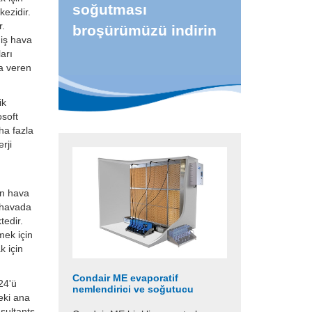
soğutması
ezidir.
r.
broşürümüzü indirin
miş hava
ları
ya veren
ik
osoft
ha fazla
rji
en hava
 havada
tedir.
ek için
k için
Condair ME evaporatif
 24'ü
nemlendirici ve soğutucu
eki ana
nsultants