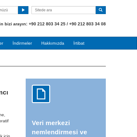
ünüzü
 bizi arayın:
+90
212 803 34 25 / +90 212 803 34 08
er
İndirmeler
Hakkımızda
İrtibat
mcı
ne,
ratif
Veri merkezi
nemlendirmesi ve
k için