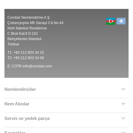
Condair Nemlendirme A.Ş.
Çobançeşme Mh Sanayi Cd No:44
Nish İstanbul Residence
C Blok Kat:9 D:102
Bahçelievler-İstanbul
Türkiye
T1: +90 212 803 34 25
T2: +90 212 803 34 08
E:
COTR-info@condair.com
Nemlendiriciler
Nem Alıcılar
Servis ve yedek parça
Kaynaklar