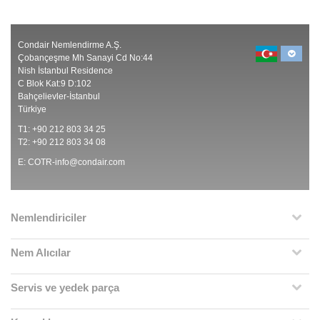
Condair Nemlendirme A.Ş.
Çobançeşme Mh Sanayi Cd No:44
Nish İstanbul Residence
C Blok Kat:9 D:102
Bahçelievler-İstanbul
Türkiye
T1: +90 212 803 34 25
T2: +90 212 803 34 08
E:
COTR-info@condair.com
Nemlendiriciler
Nem Alıcılar
Servis ve yedek parça