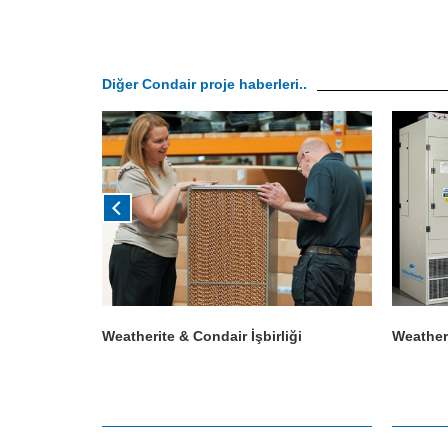
Diğer Condair proje haberleri..
in nem
Weatherite & Condair İşbirliği
Weather
edildi