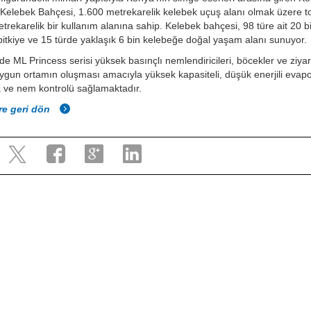
 Kelebek Bahçesi, 1.600 metrekarelik kelebek uçuş alanı olmak üzere 
trekarelik bir kullanım alanına sahip. Kelebek bahçesi, 98 türe ait 20 b
 bitkiye ve 15 türde yaklaşık 6 bin kelebeğe doğal yaşam alanı sunuyor.
de ML Princess serisi yüksek basınçlı nemlendiricileri, böcekler ve ziyar
uygun ortamın oluşması amacıyla yüksek kapasiteli, düşük enerjili evapo
 ve nem kontrolü sağlamaktadır.
re geri dön