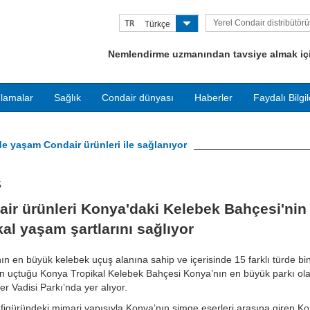
Yerel Condair distribütör
TR
Türkçe
bulun
Nemlendirme uzmanından tavsiye almak için
lamalar
Sağlık
Condair dünyası
Haberler
Faydalı Bilgil
e yaşam Condair ürünleri ile sağlanıyor
5
ir ürünleri Konya'daki Kelebek Bahçesi'nin
kal yaşam şartlarını sağlıyor
ın en büyük kelebek uçuş alanına sahip ve içerisinde 15 farklı türde bi
n uçtuğu Konya Tropikal Kelebek Bahçesi Konya’nın en büyük parkı ol
er Vadisi Parkı’nda yer alıyor.
figüründeki mimari yapısıyla Konya’nın simge eserleri arasına giren K