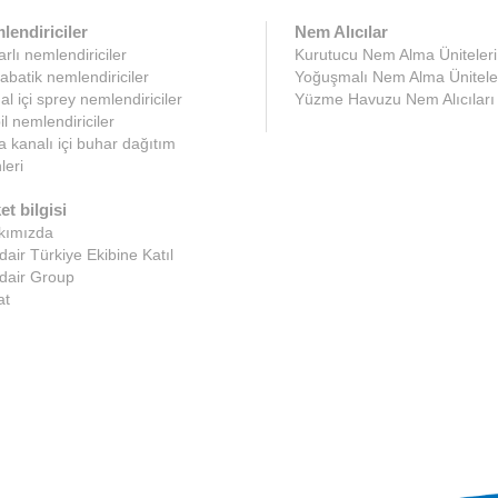
lendiriciler
Nem Alıcılar
rlı nemlendiriciler
Kurutucu Nem Alma Üniteleri
abatik nemlendiriciler
Yoğuşmalı Nem Alma Ünitele
l içi sprey nemlendiriciler
Yüzme Havuzu Nem Alıcıları
l nemlendiriciler
 kanalı içi buhar dağıtım
leri
et bilgisi
kımızda
air Türkiye Ekibine Katıl
dair Group
at