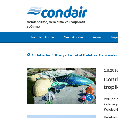
Nemlendirme, Nem alma ve Evaporatif
soğutma
Nemlendiriciler
Nem Alıcılar
Servis
Uygu
Haberler
Konya Tropikal Kelebek Bahçesi'nd
1.8.201
Conda
tropi
Avrupa’n
kelebeği
Kelebekl
Kelebek 