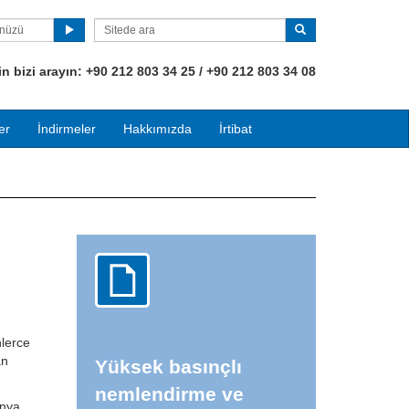
ünüzü
 bizi arayın:
+90
212 803 34 25 / +90 212 803 34 08
er
İndirmeler
Hakkımızda
İrtibat
nlerce
an
Yüksek basınçlı
nemlendirme ve
onya