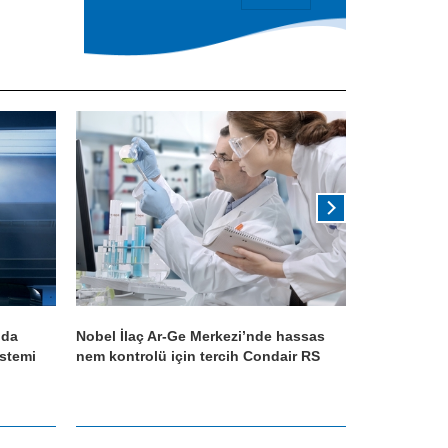
nda
Nobel İlaç Ar-Ge Merkezi’nde hassas
Sabuj Agro 
istemi
nem kontrolü için tercih Condair RS
Nemlendirme
Yüksek Kali