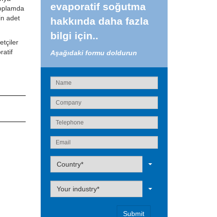
evaporatif soğutma
toplamda
in adet
hakkında daha fazla
bilgi için..
etçiler
ratif
Aşağıdaki formu doldurun
Label
Country*
Label
Your industry*