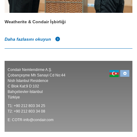
Weatherite & Condair İşbirliği
Daha fazlasını okuyun
Condair Nemlendirme A.Ş.
Çobançeşme Mh Sanayi Cd No:44
Nish İstanbul Residence
C Blok Kat:9 D:102
Bahçelievler-İstanbul
Türkiye
T1: +90 212 803 34 25
T2: +90 212 803 34 08
E:
COTR-info@condair.com