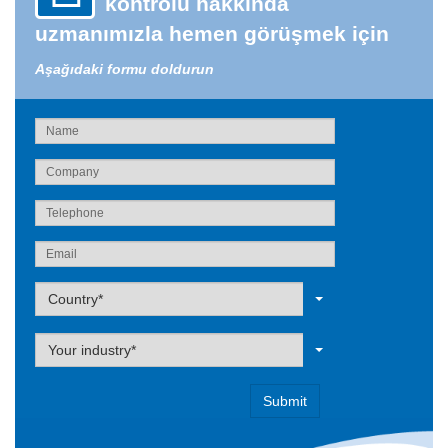
kontrolü hakkında
uzmanımızla hemen görüşmek için
Aşağıdaki formu doldurun
Label
Country*
Label
Your industry*