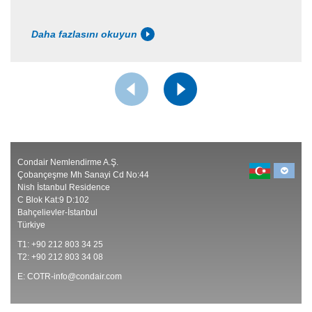
Daha fazlasını okuyun
Condair Nemlendirme A.Ş.
Çobançeşme Mh Sanayi Cd No:44
Nish İstanbul Residence
C Blok Kat:9 D:102
Bahçelievler-İstanbul
Türkiye
T1: +90 212 803 34 25
T2: +90 212 803 34 08
E:
COTR-info@condair.com