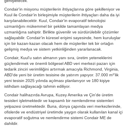
genişletecek.
Condair'in misyonu müşterilerin ihtiyaçlarına göre şekilleniyor ve
Kuul ile Condair'in birleşimiyle müşterilerin ihtiyaçları daha da iyi
karşılanabilecektir. Kuul, Condair'in evaporatif teknolojisi
uzmanlığını mükemmel bir şekilde tamamlayan medya
uzmanlığına sahiptir. Birlikte güvenilir ve sürdürülebilir çözümler
sağlayabilir. Condair'in küresel erişimi sayesinde, hem kuruluşlar
için bir kazan-kazan olacak hem de müşteriler tek bir ortağın
gelişmiş medya ve sistem yetkinliğinden yararlanacak.
Condair, Kuul'u satın almanın yanı sıra, üretim yeteneklerini
güçlendirmek ve önemli bölgesel ABD veri merkezi pazarı için
tedarik zinciri verimliliğini artırmak amacıyla Richmond, Virginia,
ABD'de yeni bir üretim tesisine de yatırım yapıyor. 37.000 m²'lik
yeni tesisin 2025 yılında açılması planlanıyor ve 180 kişiye
istihdam sağlayacağı tahmin ediliyor.
Condair halihazırda Avrupa, Kuzey Amerika ve Çin'de üretim
tesisleri işletmektedir ve kapsamlı bir nemlendirme sistemleri
yelpazesi üretmektedir. Buna, dünya çapında veri merkezlerinde,
ofislerde ve endüstriyel üretimde yaygın olarak kullanılan kanal içi
evaporatif soğutma ve nemlendirme sistemi Condair ME de
dahildir.