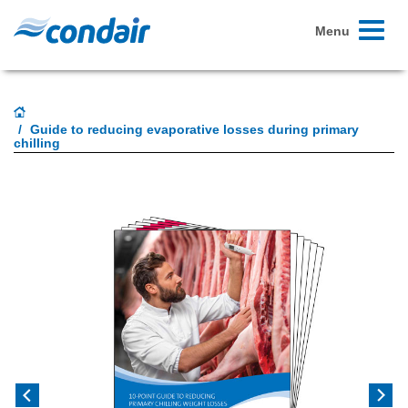
Toggle
Menu
navigati
Guide to reducing evaporative losses during primary
chilling
Previous
Next