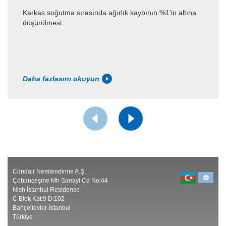
Karkas soğutma sırasında ağırlık kaybının %1'in altına
düşürülmesi.
Daha fazlasını okuyun
Condair Nemlendirme A.Ş.
Çobançeşme Mh Sanayi Cd No:44
Nish İstanbul Residence
C Blok Kat:9 D:102
Bahçelievler-İstanbul
Türkiye