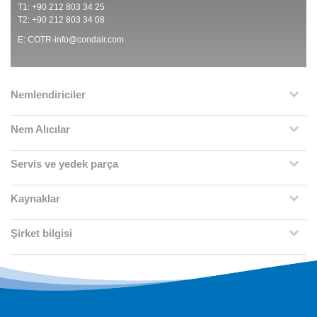
T1: +90 212 803 34 25
T2: +90 212 803 34 08
E:
COTR-info@condair.com
Nemlendiriciler
Nem Alıcılar
Servis ve yedek parça
Kaynaklar
Şirket bilgisi